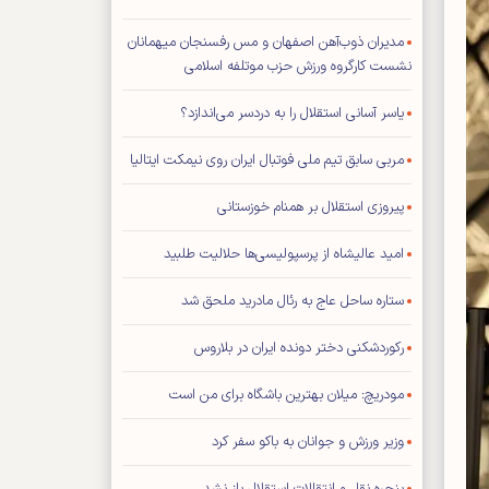
مدیران ذوب‌آهن اصفهان و مس رفسنجان میهمانان
نشست کارگروه ورزش حزب موتلفه اسلامی
یاسر آسانی استقلال را به دردسر می‌اندازد؟
مربی سابق تیم ملی فوتبال ایران روی نیمکت ایتالیا
پیروزی استقلال بر همنام خوزستانی
امید عالیشاه از پرسپولیسی‌ها حلالیت طلبید
ستاره ساحل عاج به رئال مادرید ملحق شد
رکوردشکنی دختر دونده ایران در بلاروس
مودریچ: میلان بهترین باشگاه برای من است
وزیر ورزش و جوانان به باکو سفر کرد