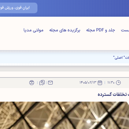
۱۶/مرداد/۴۰۵
ایرانِ قوی، ورزشِ قوی
خست
جلد و PDF مجله
برگزیده های مجله
مولتی مدیا
ت" اصلی"
۱۴۰۵/۰۲/۱۳
۱۱:۳۰
ت تخلفات گسترده