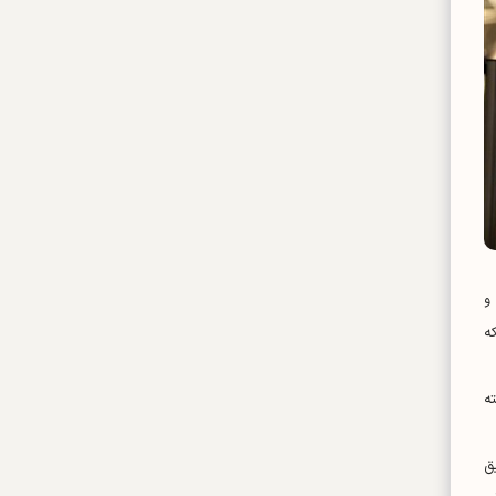
و
ه
ه
ق