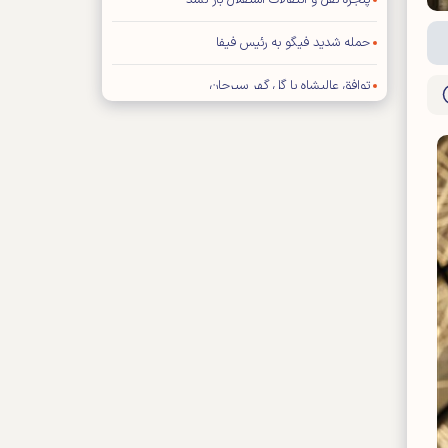
پنجره نقل و انتقالات استقلال باز نشد
حمله شدید فیگو به رئیس فیفا
توافق عالیشاه با گل گهر سیرجان
رامین رضاییان از استقلال جدا شد
توضیح درباره ویژه نامه پایانی جام جهانی ۲۰۲۶
اعلام بودجه سالانه باشگاه سپاهان اصفهان
محمد صلاح به «ترابزون اسپور» ترکیه پیوست
نعمتی شاگرد دژاگه در لوسیل شد