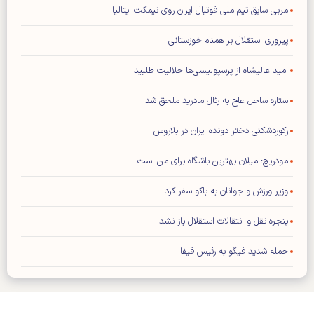
مربی سابق تیم ملی فوتبال ایران روی نیمکت ایتالیا
پیروزی استقلال بر همنام خوزستانی
امید عالیشاه از پرسپولیسی‌ها حلالیت طلبید
ستاره ساحل عاج به رئال مادرید ملحق شد
رکوردشکنی دختر دونده ایران در بلاروس
مودریچ: میلان بهترین باشگاه برای من است
وزیر ورزش و جوانان به باکو سفر کرد
پنجره نقل و انتقالات استقلال باز نشد
حمله شدید فیگو به رئیس فیفا
توافق عالیشاه با گل گهر سیرجان
رامین رضاییان از استقلال جدا شد