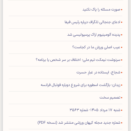
صورت مسئله را پاک نکنید
ادعای جنجالی تلگراف درباره رئیس فیفا
پدیده آلومینیوم اراک پرسپولیسی شد
عیب اصلی ورزش ما در کجاست؟
سرنوشت نیمکت تیم ملی؛ اختلاف بر سر شخص یا برنامه؟
شجاع، ایستاده در غبارِ حسرت
زیدان؛ بازگشت اسطوره برای شروع دوباره فوتبال فرانسه
تصمیم سخت
شنبه ۱۷ مرداد ۱۴۰۵- شماره ۳۵۶۳
شماره جدید مجله کیهان ورزشی منتشر شد (نسخه PDF)