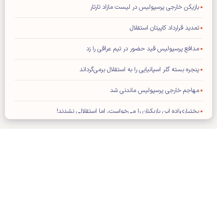
بازیکن خارجی پرسپولیس در لیست مازاد تارتار
تمدید قرارداد کاپیتان استقلال
مدافع پرسپولیس قید حضور در تیم عراقی را زد
پنجره بسته گلر اسپانیایی را به استقلال برمی‌گرداند
مهاجم خارجی پرسپولیس ماندنی شد
بختیاری‌زاده این بازیکنان را می‌خواست، اما استقلالی نشدند!
مدیران ذوب‌آهن اصفهان و مس رفسنجان میهمانان نشست کارگروه ورزش
حزب موتلفه اسلامی
یاسر آسانی استقلال را به دردسر می‌اندازد؟
مربی سابق تیم ملی فوتبال ایران روی نیمکت ایتالیا
کلیه حقوق مادی و معنوی این سایت محفوظ و متعلق به وب‌سایت کیهان
ورزشی می‌باشد و استفاده از آن با ذکر منبع بلامانع است.
پیروزی استقلال بر همنام خوزستانی
طراحی و تولید:
ایران سامانه