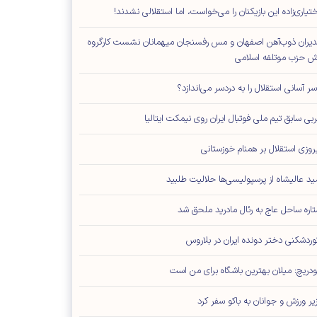
تیاری‌زاده این بازیکنان را می‌خواست، اما استقلالی نشدند!
یران ذوب‌آهن اصفهان و مس رفسنجان میهمانان نشست کارگروه
ش حزب موتلفه اسلامی
سر آسانی استقلال را به دردسر می‌اندازد؟
بی سابق تیم ملی فوتبال ایران روی نیمکت ایتالیا
روزی استقلال بر همنام خوزستانی
ید عالیشاه از پرسپولیسی‌ها حلالیت طلبید
اره ساحل عاج به رئال مادرید ملحق شد
وردشکنی دختر دونده ایران در بلاروس
دریچ: میلان بهترین باشگاه برای من است
یر ورزش و جوانان به باکو سفر کرد