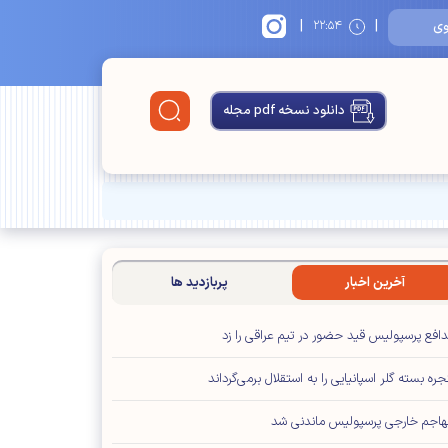
|
|
۱
۲۲:۵۴
دانلود نسخه pdf مجله
آخرین اخبار
پربازدید ها
افع پرسپولیس قید حضور در تیم عراقی را زد
جره بسته گلر اسپانیایی را به استقلال برمی‌گرداند
اجم خارجی پرسپولیس ماندنی شد