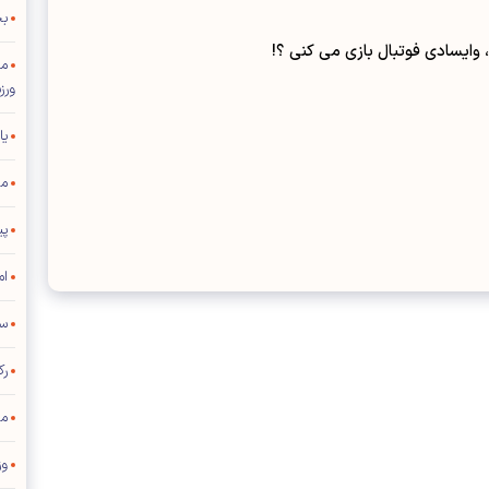
بخ
 وایسادی فوتبال بازی می کنی ؟!
مد
ورز
یا
مر
پی
ام
ست
رک
مو
وز