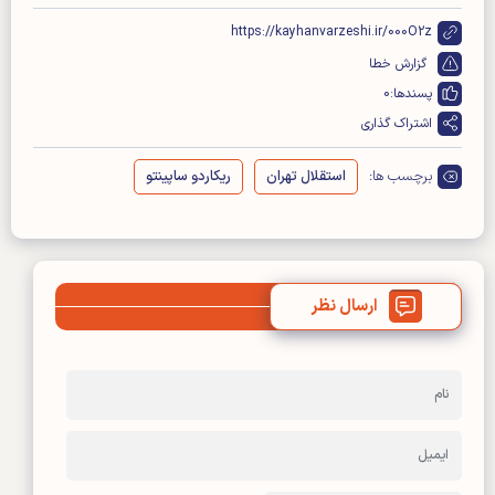
https://kayhanvarzeshi.ir/000O2z
گزارش خطا
پسندها:
0
اشتراک گذاری
برچسب ها:
استقلال تهران
ریکاردو ساپینتو
ارسال نظر