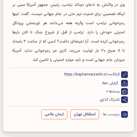
وی در واکنش به ادعای دونالد ترامپ، رئیس جمهور آمریکا مبنی بر
اینکه تضمینی برای امنیت تیم ملی در جام جهانی نیست، گفت: اینها
رجزخوانی ترامپ است وگرنه همه می‌دانند هر تورنمنتی پروتکل
امنیتی خودش را دارد. ترامپ از قبل از شروع جنگ تا الان بار‌ها
رجزخوانی کرده است، آیا نتیجه‌ای داشت؟ کسی که از ساعت ۲ بامداد
تا ۸ صبح ۲۰ بار توئیت می‌زند، کاری جز رجزخوانی ندارد. آمریکا
میزبان جام جهانی است و باید موارد امنیتی را تامین کند.
https://kayhanvarzeshi.ir/000OLd
گزارش خطا
پسندها:
0
اشتراک گذاری
برچسب ها:
استقلال تهران
ایمان عالمی