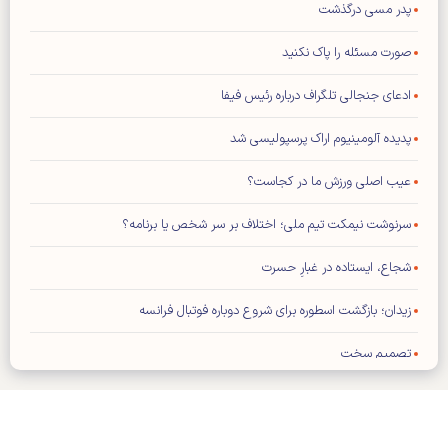
پدر مسی درگذشت
صورت مسئله را پاک نکنید
ادعای جنجالی تلگراف درباره رئیس فیفا
پدیده آلومینیوم اراک پرسپولیسی شد
عیب اصلی ورزش ما در کجاست؟
سرنوشت نیمکت تیم ملی؛ اختلاف بر سر شخص یا برنامه؟
شجاع، ایستاده در غبارِ حسرت
زیدان؛ بازگشت اسطوره برای شروع دوباره فوتبال فرانسه
تصمیم سخت
شنبه ۱۷ مرداد ۱۴۰۵- شماره ۳۵۶۳
شماره جدید مجله کیهان ورزشی منتشر شد (نسخه PDF)