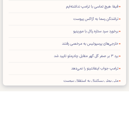
فیفا: هیچ تماسی با ترامپ نداشته‌ایم
تراشتگن رسما به آژاکس پیوست
برخورد سرد ستاره رئال با مورینیو
خارجی‌های پرسپولیس به مرخصی رفتند
برد ۳ بر صفر گل گهر مقابل چادرملو تایید شد
ترامپ جواب اینفانتینو را نمی‌دهد
ملی پوش بسکتبال به استقلال پیوست
تصمیم‌گیری درباره آینده قلعه‌نویی عقب افتاد
اعتراف باشگاه پرسپولیس به انتشار یک خبر نادرست
اینفانتینو دست به دامن ترامپ شد!
کلیه حقوق مادی و معنوی این سایت محفوظ و متعلق به وب‌سایت کیهان