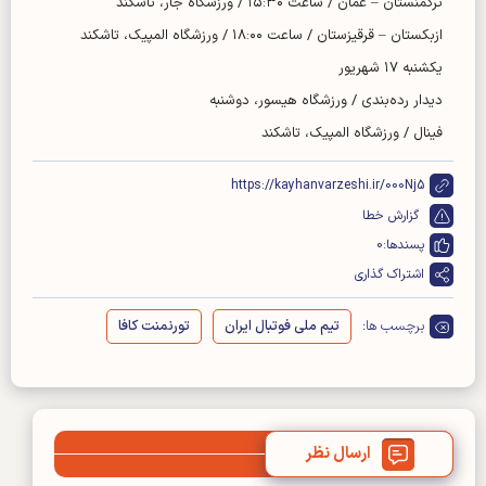
ترکمنستان – عمان / ساعت ۱۵:۳۰ / ورزشگاه جار، تاشکند
ازبکستان – قرقیزستان / ساعت ۱۸:۰۰ / ورزشگاه المپیک، تاشکند
یکشنبه ۱۷ شهریور
دیدار رده‌بندی / ورزشگاه هیسور، دوشنبه
فینال / ورزشگاه المپیک، تاشکند
https://kayhanvarzeshi.ir/000Nj5
گزارش خطا
پسندها:
0
اشتراک گذاری
برچسب ها:
تیم ملی فوتبال ایران
تورنمنت کافا
ارسال نظر