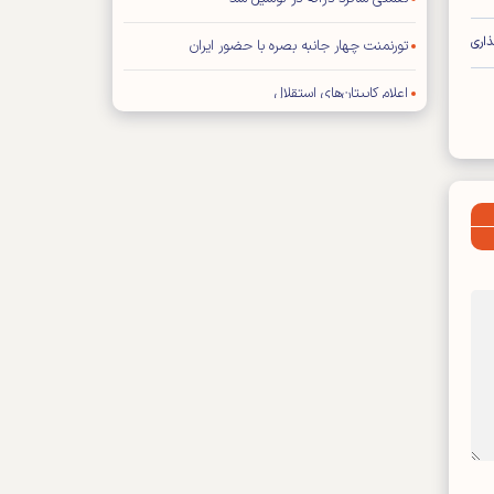
اری
تورنمنت چهار جانبه بصره با حضور ایران
اعلام کاپیتان‌های استقلال
فیفا: هیچ تماسی با ترامپ نداشته‌ایم
تراشتگن رسما به آژاکس پیوست
برخورد سرد ستاره رئال با مورینیو
خارجی‌های پرسپولیس به مرخصی رفتند