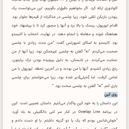
اکوادوری ارائه کرد. اگر بخواهیم دقیق‌تر بگوییم، این می‌توانست یک
ربودن بازیکن تلقی شود، زیرا چلسی در مذاکرات از قرمز‌ها جلوتر بود.
اقدام لیورپول، ریسک را بالا برد و آنها را مجبور کرد تا با پیشنهاد خود
هماهنگ شوند و معامله را انجام دهند. در نهایت، انتخاب با کایسدو
بود. کایسدو به اسکای اسپورتس گفت: "من مدت زیادی با چلسی
صحبت می‌کردم. "نه" گفتن به چلسی غیرممکن بود، زیرا آنها از من
حمایت می‌کردند. در تابستان، به دلیل پیچیده بودن ترک برایتون،
رنج زیادی کشیدم. آنها با من بودند و در آخرین لحظه، لیورپول با من
تماس گرفت، اما [خیلی]دیر شده بود، زیرا می‌خواستم برای چلسی
بازی کنم. "نه" گفتن به چلسی سخت بود. "
روی کین
این داستان را به خود کین واگذار می‌کنیم. داستان عجیبی است. کین
در برنامه Overlap Live در کنار سر کنی دالگلیش به یاد آورد:
"خوش‌شانس بودم که یک یا دو گزینه داشتم. با او دست دادم و