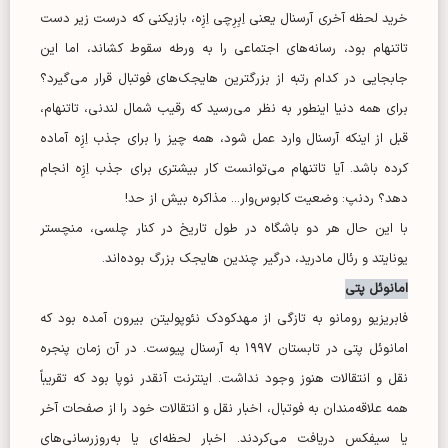
خرید لحظه آخری آرسنال یعنی اِبِرِچی اِزِه، بازیکنی که درست زیر دست
تاتنهام بود، رسانه‌های اجتماعی را به ورطه سقوط کشاند، اما این
جابجایی در کدام رتبه از بزرگترین هایجک‌های فوتبال قرار می‌گیرد؟
برای همه دنیا اینطور به نظر می‌رسید که رقیب شمال لندنی، تاتنهام،
قبل از اینکه آرسنال وارد عمل شود، همه چیز را برای جذب اِزِه آماده
کرده باشد. آیا تاتنهام می‌توانست کار بیشتری برای جذب اِزِه انجام
دهد؟ ردنپ: وضعیت کابوس‌وار... مذاکره بیش از حد!
با این حال هر دو باشگاه در طول تاریخ در کنار چلسی، منچستر
یونایتد و رئال مادرید، درگیر چندین هایجک بزرگ بوده‌اند.
امانوئل پتی
فابریزیو رومانو به تازگی از مهدکودک نئوپولیتن بیرون آمده بود که
امانوئل پتی در تابستان ۱۹۹۷ به آرسنال پیوست. در آن زمان پنجره
نقل و انتقالات هنوز وجود نداشت. اینترنت آنقدر نوپا بود که تقریباً
همه علاقه‌مندان به فوتبال، اخبار نقل و انتقالات خود را از صفحات آخر
یا سیفکس دریافت می‌کردند. اخبار لحظه‌ای یا به‌روزرسانی‌های