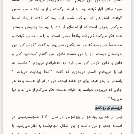
گفتم: "گوش کن. من می‌آیم. " [به بلکبرن]فکر می‌کنم قرارداد اساساً
مورد توافق قرار گرفته بود. به ایرلند برگشتم و از یونایتد با من تماس
گرفتند. اشتباهی که مرتکب شدم این بود که گفتم قرارداد امضا
می‌کنم. بدیهی است که از امضای قرارداد با یونایتد پشیمان نیستم.
همه فکر می‌کنند کنی آدم واقعاً خوبی است. او با من تماس گرفت و
مشخصاً خبر رسید که من به بلکبرن نمی‌روم. او گفت: "گوش کن، من
خوشحال نیستم. تو با من دست دادی. من گفتم "ببخشید کنی و
فلان و فلان. گوش کن. من فردا به تعطیلاتم می‌روم. " داشتم به
آیاناپا می‌رفتم. قسم می‌خورم که گفت: "آنجا پیدایت می‌کنم. "
راستش را بخواهید، برای دو هفته آینده، من در آیاناپا هستم و به هر
جایی که می‌روم، حواسم به اطراف هست. فکر می‌کنم او می‌آید و مرا
می‌برد! '"
کریستیانو رونالدو
پس از جدایی رونالدو از یوونتوس در سال ۲۰۲۱، منچسترسیتی در
آستانه جذب او قرار داشت و این انتقال انجام‌شده به نظر می‌رسید. با