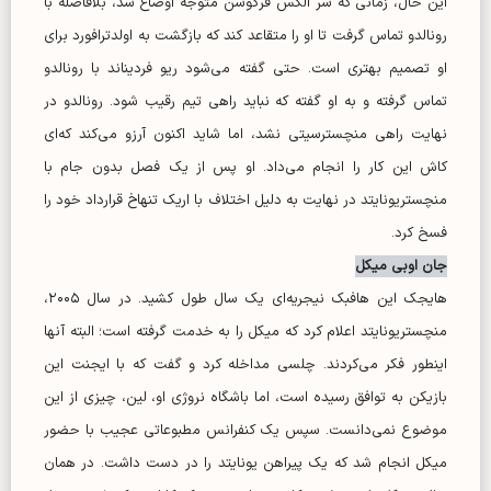
این حال، زمانی که سر الکس فرگوسن متوجه اوضاع شد، بلافاصله با
رونالدو تماس گرفت تا او را متقاعد کند که بازگشت به اولدترافورد برای
او تصمیم بهتری است. حتی گفته می‌شود ریو فردیناند با رونالدو
تماس گرفته و به او گفته که نباید راهی تیم رقیب شود. رونالدو در
نهایت راهی منچسترسیتی نشد، اما شاید اکنون آرزو می‌کند که‌ای
کاش این کار را انجام می‌داد. او پس از یک فصل بدون جام با
منچستریونایتد در نهایت به دلیل اختلاف با اریک تنهاخ قرارداد خود را
فسخ کرد.
جان اوبی میکل
هایجک این هافبک نیجریه‌ای یک سال طول کشید. در سال ۲۰۰۵،
منچستریونایتد اعلام کرد که میکل را به خدمت گرفته است؛ البته آنها
اینطور فکر می‌کردند. چلسی مداخله کرد و گفت که با ایجنت این
بازیکن به توافق رسیده است، اما باشگاه نروژی او، لین، چیزی از این
موضوع نمی‌دانست. سپس یک کنفرانس مطبوعاتی عجیب با حضور
میکل انجام شد که یک پیراهن یونایتد را در دست داشت. در همان