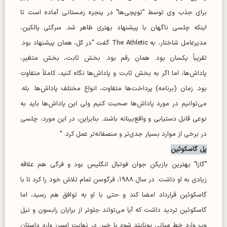
برای جذب وی توسط "توپچی‌ها" در پنجره زمستانی آماده است تا
اینکه چلسی ناگهان با پیشنهاد بهتری ظاهر شد. سرگئی پالکین،
مدیرعامل شاختار، به The Athletic گفت "در کل، همان پیشنهاد بود.
تقریباً یکسان بود. همان رقم بود. بخش ثابت، بخش متغیر،
پاداش‌ها، اما اگر به بخش ثابت و پاداش‌ها نگاه کنید، کاملاً متفاوت
بود. زمان (برنامه) پرداخت‌ها متفاوت، انواع مختلف پاداش‌ها. بله.
می‌توانیم در مورد پاداش‌ها صحبت کنیم ولی این پاداش‌ها باید به
نوعی قابل دستیابی و واقع‌بینانه باشند. بنابراین، در این مورد، چلسی
در برخی از موارد بسیار جدی‌تر و منصفانه‌تر عمل کرد. "
پل گاسکوئین
"گازا" بهترین بازیکن جوان فوتبال انگلیس بود و فرگی هم علاقه
زیادی به او داشت. در سال ۱۹۸۸، فرگوسن تمام تلاش خود را کرد تا با
گاسکوئین قرارداد امضا کند و حتی با او به توافق هم رسید، اما
گاسکوئین تردید داشت که آیا می‌تواند جلوتر از برایان رابسون و نیل
وب وارد خط میانی یونایتد شود یا خیر. در نهایت اسپرز وارد داستان