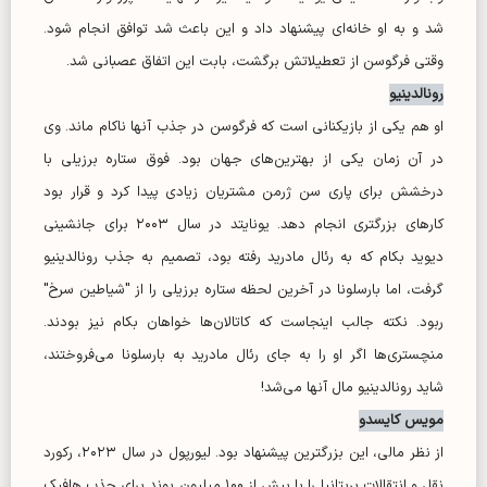
شد و به او خانه‌ای پیشنهاد داد و این باعث شد توافق انجام شود.
وقتی فرگوسن از تعطیلاتش برگشت، بابت این اتفاق عصبانی شد.
رونالدینیو
او هم یکی از بازیکنانی است که فرگوسن در جذب آنها ناکام ماند. وی
در آن زمان یکی از بهترین‌های جهان بود. فوق ستاره برزیلی با
درخشش برای پاری سن ژرمن مشتریان زیادی پیدا کرد و قرار بود
کار‌های بزرگتری انجام دهد. یونایتد در سال ۲۰۰۳ برای جانشینی
دیوید بکام که به رئال مادرید رفته بود، تصمیم به جذب رونالدینیو
گرفت، اما بارسلونا در آخرین لحظه ستاره برزیلی را از "شیاطین سرخ"
ربود. نکته جالب اینجاست که کاتالان‌ها خواهان بکام نیز بودند.
منچستری‌ها اگر او را به جای رئال مادرید به بارسلونا می‌فروختند،
شاید رونالدینیو مال آنها می‌شد!
مویس کایسدو
از نظر مالی، این بزرگترین پیشنهاد بود. لیورپول در سال ۲۰۲۳، رکورد
نقل و انتقالات بریتانیا را با بیش از ۱۰۰ میلیون پوند برای جذب هافبک