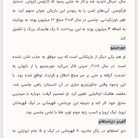
سال، میکل ناپدید شد و کار به جایی رسید که کارلوس کروش، دستیار
فرگوسن، آبی‌های لندن را به ربودن این بازیکن جوان متهم کرد. به
طور باورنکردنی، چلسی در سال ۲۰۰۶ مبلغ ۱۲ میلیون پوند به یونایتد
به اضافه ۴ میلیون پوند به لین پرداخت تا یک هایجک بزرگ را تکمیل
کند.
جورجینیو
او هم یکی دیگر از بازیکنانی است که پپ موفق به جذب شان نشده
است. در سال ۲۰۱۸، سیتی فکر می‌کرد جورجینیو را از ناپولی به
خدمت گرفته و حتی بر سر مبلغ انتقال و قرارداد توافق شده بود. با
این وجود وقتی مائوریتزیو ساری در آن تابستان راهی چلسی شد،
مقصد هافبک ایتالیایی تغییر کرد. او تصمیم گرفت دوباره با سرمربی
سابق خود کار کند و نتیجه این چرخش، قهرمانی در لیگ قهرمانان
اروپا، لیگ اروپا و کسب رتبه سوم توپ طلا با لباس چلسی بود.
آلفردو دی‌استفانو
دی استفانو در رئال مادرید ۸ قهرمانی در لیگ و ۵ جام اروپایی به