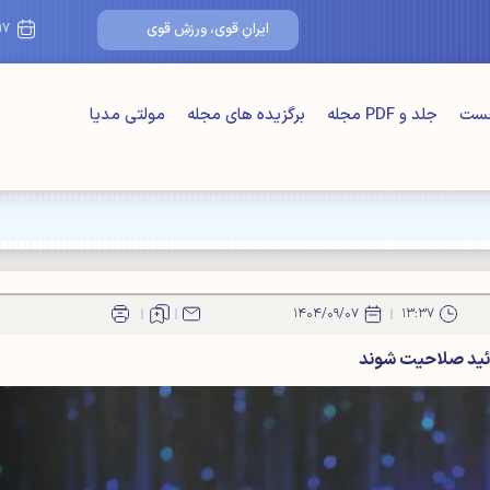
۱۷/مرداد/۰۵
ایرانِ قوی، ورزشِ قوی
خست
جلد و PDF مجله
برگزیده های مجله
مولتی مدیا
ت" اصلی"
۱۴۰۴/۰۹/۰۷
۱۳:۳۷
ائید صلاحیت شوند