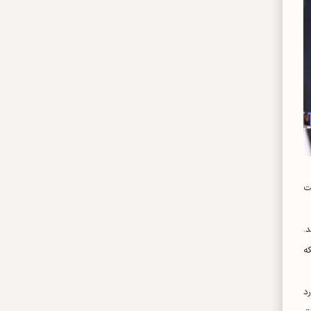
ت
.
ه
د