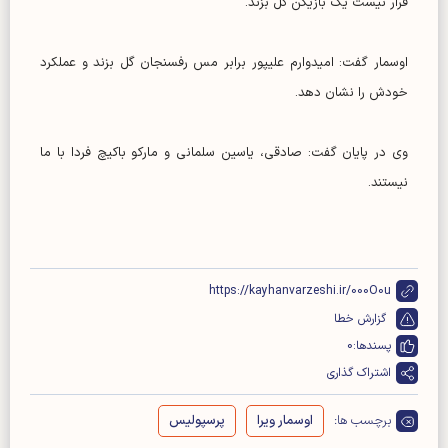
قرار نیست یک بازیکن گل بزند.
اوسمار گفت: امیدوارم علیپور برابر مس رفسنجان گل بزند و عملکرد
خودش را نشان دهد.
وی در پایان گفت: صادقی، یاسین سلمانی و مارکو باکیچ فردا با ما
نیستند.
https://kayhanvarzeshi.ir/000O0u
گزارش خطا
پسندها:
0
اشتراک گذاری
برچسب ها:
اوسمار ویرا
پرسپولیس