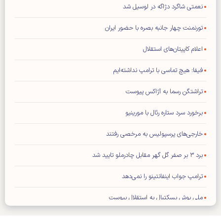
نعمتی شاگرد دژاگه در لوسیل شد
تورنمنت چهار جانبه بصره با حضور ایران
اعلام کاپیتان‌های استقلال
فیفا: هیچ تماسی با ترامپ نداشته‌ایم
تراشتگن رسما به آژاکس پیوست
برخورد سرد ستاره رئال با مورینیو
خارجی‌های پرسپولیس به مرخصی رفتند
برد ۳ بر صفر گل گهر مقابل چادرملو تایید شد
ترامپ جواب اینفانتینو را نمی‌دهد
ملی پوش بسکتبال به استقلال پیوست
تصمیم‌گیری درباره آینده قلعه‌نویی عقب افتاد