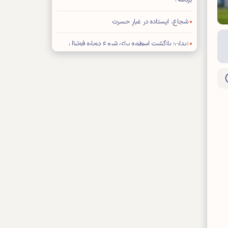
برنامه؟
شجاع، ایستاده در غبارِ حسرت
زیدان؛ بازگشت اسطوره برای شروع دوباره فوتبال
فرانسه
تصمیم سخت
شنبه ۱۷ مرداد ۱۴۰۵- شماره ۳۵۶۳
شماره جدید مجله کیهان ورزشی منتشر شد (نسخه
PDF)
بازیکن خارجی پرسپولیس در لیست مازاد تارتار
تمدید قرارداد کاپیتان استقلال