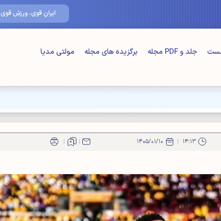
۱۸/مرداد/۰۵
ایرانِ قوی، ورزشِ قوی
خست
جلد و PDF مجله
برگزیده های مجله
مولتی مدیا
ت" اصلی"
۱۴۰۵/۰۱/۱۰
۱۴:۱۳