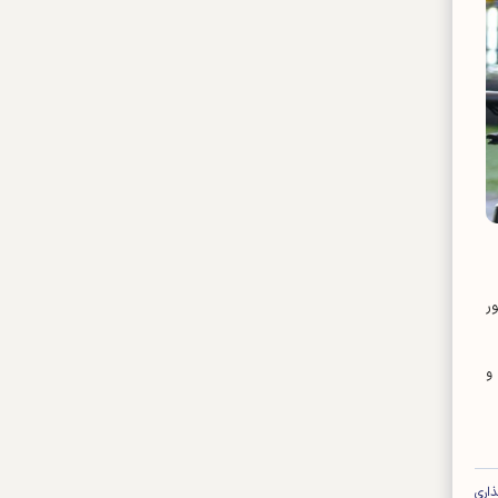
ر
و
اری