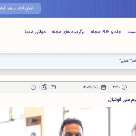
۱۷/مرداد/۰۵
ایرانِ قوی، ورزشِ قوی
خست
جلد و PDF مجله
برگزیده های مجله
مولتی مدیا
ت" اصلی"
۱۴۰۵/۰۲/۰۱
۱۴:۴۰