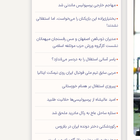
مهاجم خارجی پرسپولیس ماندنی شد
بختیاری‌زاده این بازیکنان را می‌خواست، اما استقلالی
نشدند!
مدیران ذوب‌آهن اصفهان و مس رفسنجان میهمانان
نشست کارگروه ورزش حزب موتلفه اسلامی
یاسر آسانی استقلال را به دردسر می‌اندازد؟
مربی سابق تیم ملی فوتبال ایران روی نیمکت ایتالیا
پیروزی استقلال بر همنام خوزستانی
امید عالیشاه از پرسپولیسی‌ها حلالیت طلبید
ستاره ساحل عاج به رئال مادرید ملحق شد
رکوردشکنی دختر دونده ایران در بلاروس