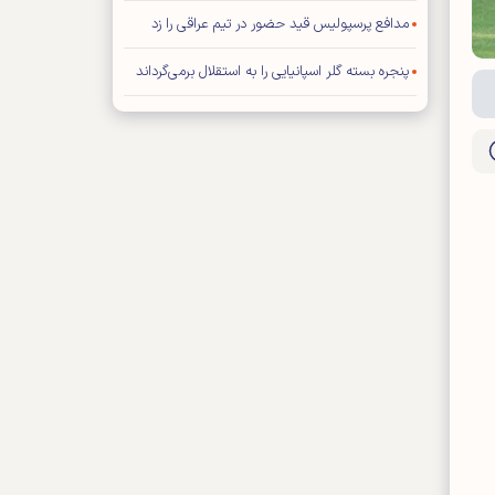
مدافع پرسپولیس قید حضور در تیم عراقی را زد
پنجره بسته گلر اسپانیایی را به استقلال برمی‌گرداند
مهاجم خارجی پرسپولیس ماندنی شد
بختیاری‌زاده این بازیکنان را می‌خواست، اما استقلالی
نشدند!
مدیران ذوب‌آهن اصفهان و مس رفسنجان میهمانان
نشست کارگروه ورزش حزب موتلفه اسلامی
یاسر آسانی استقلال را به دردسر می‌اندازد؟
مربی سابق تیم ملی فوتبال ایران روی نیمکت ایتالیا
پیروزی استقلال بر همنام خوزستانی