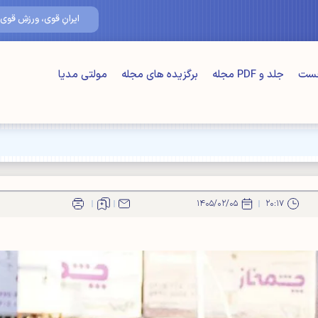
۱۷/مرداد/۰۵
ایرانِ قوی، ورزشِ قوی
خست
جلد و PDF مجله
برگزیده های مجله
مولتی مدیا
ت" اصلی"
۱۴۰۵/۰۲/۰۵
۲۰:۱۷