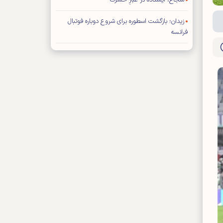
شجاع، ایستاده در غبارِ حسرت
زیدان؛ بازگشت اسطوره برای شروع دوباره فوتبال
فرانسه
تصمیم سخت
شنبه ۱۷ مرداد ۱۴۰۵- شماره ۳۵۶۳
شماره جدید مجله کیهان ورزشی منتشر شد (نسخه
PDF)
بازیکن خارجی پرسپولیس در لیست مازاد تارتار
تمدید قرارداد کاپیتان استقلال
مدافع پرسپولیس قید حضور در تیم عراقی را زد