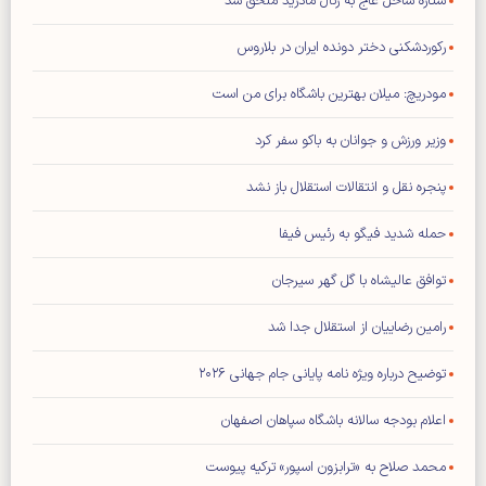
ستاره ساحل عاج به رئال مادرید ملحق شد
رکوردشکنی دختر دونده ایران در بلاروس
مودریچ: میلان بهترین باشگاه برای من است
وزیر ورزش و جوانان به باکو سفر کرد
پنجره نقل و انتقالات استقلال باز نشد
حمله شدید فیگو به رئیس فیفا
توافق عالیشاه با گل گهر سیرجان
رامین رضاییان از استقلال جدا شد
توضیح درباره ویژه نامه پایانی جام جهانی ۲۰۲۶
اعلام بودجه سالانه باشگاه سپاهان اصفهان
محمد صلاح به «ترابزون اسپور» ترکیه پیوست