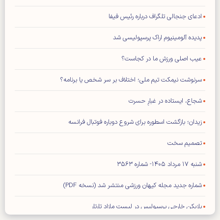
ادعای جنجالی تلگراف درباره رئیس فیفا
پدیده آلومینیوم اراک پرسپولیسی شد
عیب اصلی ورزش ما در کجاست؟
سرنوشت نیمکت تیم ملی؛ اختلاف بر سر شخص یا برنامه؟
شجاع، ایستاده در غبارِ حسرت
زیدان؛ بازگشت اسطوره برای شروع دوباره فوتبال فرانسه
تصمیم سخت
شنبه ۱۷ مرداد ۱۴۰۵- شماره ۳۵۶۳
شماره جدید مجله کیهان ورزشی منتشر شد (نسخه PDF)
بازیکن خارجی پرسپولیس در لیست مازاد تارتار