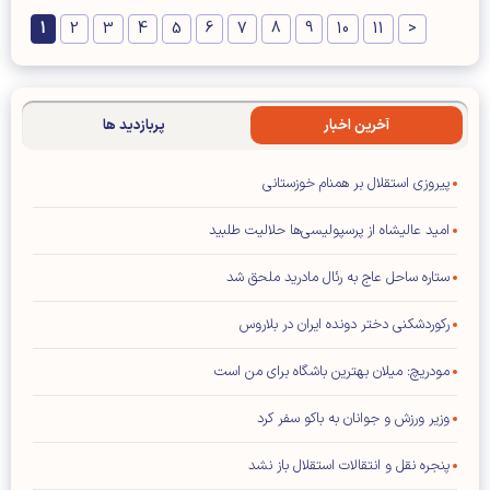
1
2
3
4
5
6
7
8
9
10
11
>
آخرین اخبار
پربازدید ها
پیروزی استقلال بر همنام خوزستانی
امید عالیشاه از پرسپولیسی‌ها حلالیت طلبید
ستاره ساحل عاج به رئال مادرید ملحق شد
رکوردشکنی دختر دونده ایران در بلاروس
مودریچ: میلان بهترین باشگاه برای من است
وزیر ورزش و جوانان به باکو سفر کرد
پنجره نقل و انتقالات استقلال باز نشد